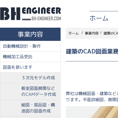
ホーム
事業内容
/
/
ホーム
事業内容
建築のC
自動機械設計・製作
建築のCAD図面業
機械加工品受託
図面を扱います
３次元モデル作成
板金図面展開など
弊社は機械図面・建築など
のCAMデータ作成
ります。平面詳細図、展開
組図・部品図・構
造図の図面作成