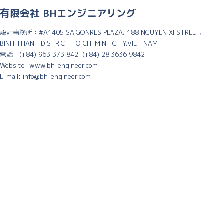
有限会社 BHエンジニアリング
設計事務所：#A1405 SAIGONRES PLAZA, 188 NGUYEN XI STREET,
BINH THANH DISTRICT HO CHI MINH CITY,VIET NAM
電話 : (+84) 963 373 842 (+84) 28 3636 9842
Website: www.bh-engineer.com
E-mail: info@bh-engineer.com